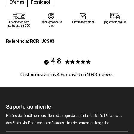
Ofertas
Rossignol
Encomenda com
Devoluções em 30
Distribuidor Oficial
pagamento seguro
portes grátis + 60€
dias
Referência: RORHJCS03
4.8
Customers rate us 4.8/5 based on 1098 reviews.
Suporte ao cliente
Horário de atendimento ao cliente de segunda a quinta das 8h às 17h e sextas
das 8h às 14h. Pode variar em feriados e fins de semana prolongados.