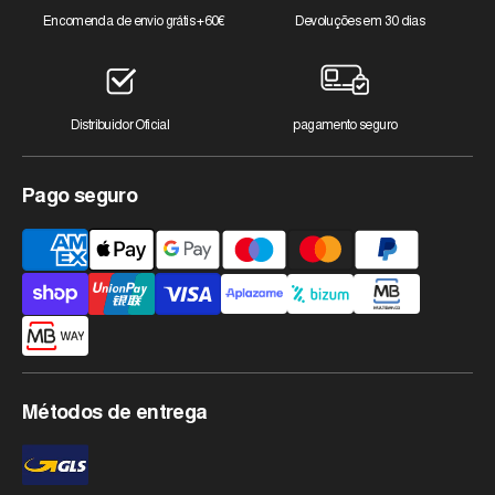
Encomenda de envio grátis +60€
Devoluções em 30 dias
Distribuidor Oficial
pagamento seguro
Pago seguro
Métodos
de
pagamento
aceites
Métodos de entrega