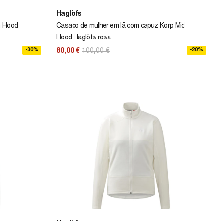
Haglöfs
n Hood
Casaco de mulher em lã com capuz Korp Mid
Hood Haglöfs rosa
-30%
-20%
80,00 €
100,00 €