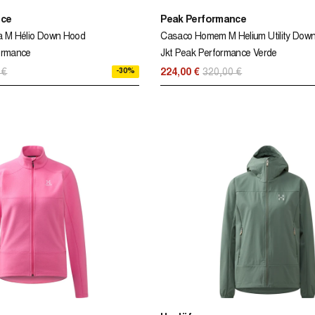
nce
Peak Performance
a M Hélio Down Hood
Casaco Homem M Helium Utility Dow
ormance
Jkt Peak Performance Verde
-30%
 €
224,00 €
320,00 €