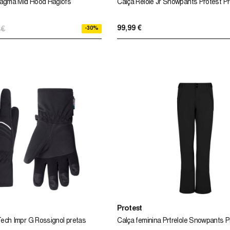
Magma Mid Hood Haglöfs
Calça Relole Jr Snowpants Protest Pr
99,99 €
-30%
 €
Protest
 Tech Impr G Rossignol pretas
Calça feminina Prtrelole Snowpants P