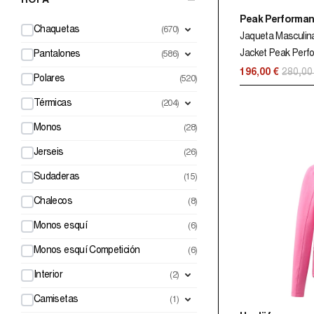
–
ROPA
Peak Performa
Chaquetas
(670)
Jaqueta Masculin
Jacket Peak Perf
Pantalones
(586)
196,00 €
280,00
Polares
(520)
Térmicas
(204)
Monos
(28)
Jerseis
(26)
Sudaderas
(15)
Chalecos
(8)
Monos esquí
(6)
Monos esquí Competición
(6)
Interior
(2)
Camisetas
(1)