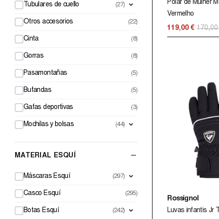
Polar de Mulher 
Tubulares de cuello
(27)
Vermelho
Otros accesorios
(22)
119,00 €
170,00
Cinta
(8)
Gorras
(8)
Pasamontañas
(5)
Bufandas
(5)
Gafas deportivas
(3)
Mochilas y bolsas
(44)
–
MATERIAL ESQUÍ
Máscaras Esquí
(297)
Casco Esquí
(295)
Rossignol
Botas Esquí
Luvas infantis Jr
(242)