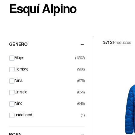
Esquí Alpino
3712
Productos
–
GÉNERO
Mujer
(1202)
Hombre
(960)
Niña
(675)
Unisex
(659)
Niño
(645)
undefined
(1)