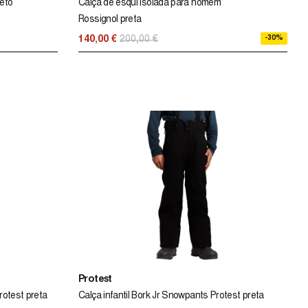
eto
Calça de esqui isolada para homem
Rossignol preta
-30%
140,00 €
200,00 €
Protest
rotest preta
Calça infantil Bork Jr Snowpants Protest preta