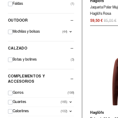
Haglöfs
Faldas
(1)
Jaqueta Polar Muj
Haglöfs Rosa
–
OUTDOOR
59,50 €
85,00 €
Mochilas y bolsas
(44)
–
CALZADO
Botas y botines
(3)
COMPLEMENTOS Y
–
ACCESORIOS
Gorros
(198)
Guantes
(165)
Calcetines
(102)
Haglöfs