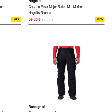
Haglöfs
com
Casaco Polar Mujer Buteo Mid Mulher
Haglöfs Branco
-20%
-30%
59,50 €
85,00 €
Rossignol