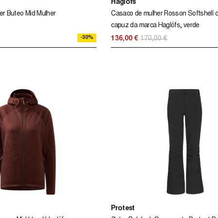
Haglöfs
er Buteo Mid Mulher
Casaco de mulher Rosson Softshell 
capuz da marca Haglöfs, verde
-30%
136,00 €
170,00 €
Protest