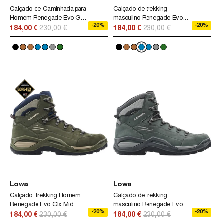
Calçado de Caminhada para
Calçado de trekking
Homem Renegade Evo Gtx
masculino Renegade Evo
-20%
-20%
Mid Lowa Preto
Gtx Mid Lowa
184,00 €
230,00 €
184,00 €
230,00 €
Lowa
Lowa
Calçado Trekking Homem
Calçado de trekking
Renegade Evo Gtx Mid
masculino Renegade Evo
-20%
-20%
Lowa Verde
Gtx Mid Lowa
184,00 €
230,00 €
184,00 €
230,00 €