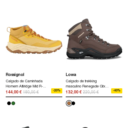
Rossignol
Lowa
Calçado de Caminhada
Calçado de trekking
Homem Altiridge Mid R-
masculino Renegade Gtx®
-20%
-40%
Shell Dry Rossignol
Mid Lowa marrom
144,00 €
180,00 €
132,00 €
220,00 €