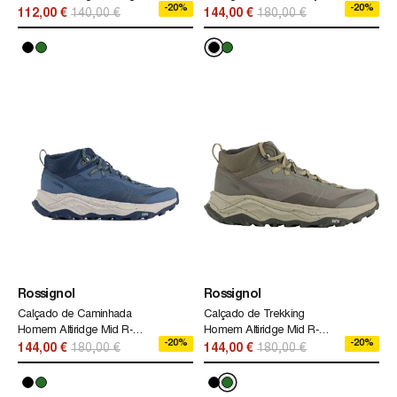
-20%
-20%
Rossignol Preto
112,00 €
140,00 €
144,00 €
180,00 €
Rossignol
Rossignol
Calçado de Caminhada
Calçado de Trekking
Homem Altiridge Mid R-
Homem Altiridge Mid R-
-20%
-20%
Shell Dry Rossignol
Shell Dry Rossignol Verde
144,00 €
180,00 €
144,00 €
180,00 €