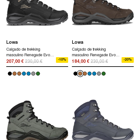
Lowa
Lowa
Calçado de trekking
Calçado de trekking
masculino Renegade Evo
masculino Renegade Evo
-10%
-20%
Gtx Mid Lowa preto
Gtx Mid Lowa marrom
207,00 €
230,00 €
184,00 €
230,00 €