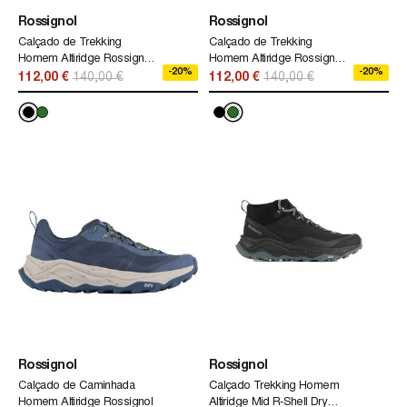
Rossignol
Rossignol
Calçado de Trekking
Calçado de Trekking
Homem Altiridge Rossignol
Homem Altiridge Rossignol
-20%
-20%
Preto
Verde
112,00 €
140,00 €
112,00 €
140,00 €
Rossignol
Rossignol
Calçado de Caminhada
Calçado Trekking Homem
Homem Altiridge Rossignol
Altiridge Mid R-Shell Dry