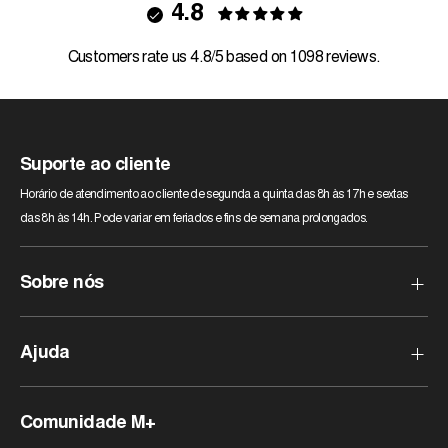
4.8
Customers rate us 4.8/5 based on 1098 reviews.
Suporte ao cliente
Horário de atendimento ao cliente de segunda a quinta das 8h às 17h e sextas
das 8h às 14h. Pode variar em feriados e fins de semana prolongados.
Sobre nós
Quem somos?
Ajuda
Nossas lojas
Pagamento Seguro
Perguntas frequentes
Comunidade M+
Comentários sobre M+Store
Como devolver um produto?