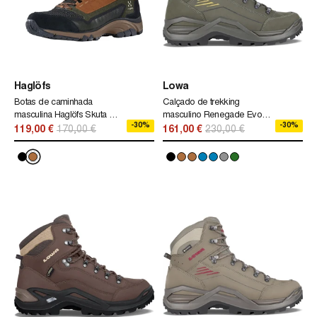
Haglöfs
Lowa
Botas de caminhada
Calçado de trekking
masculina Haglöfs Skuta Mid
masculino Renegade Evo
-30%
-30%
Proof Eco Me Haglöfs
Gtx Mid Lowa Verde
119,00 €
170,00 €
161,00 €
230,00 €
marrom