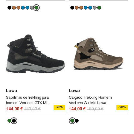
Lowa
Lowa
Sapatilhas de trekking para
Calçado Trekking Homem
homem Ventierra GTX Mid
Ventierra Gtx Mid Lowa
-20%
-20%
Lowa preto
Verde
144,00 €
180,00 €
144,00 €
180,00 €