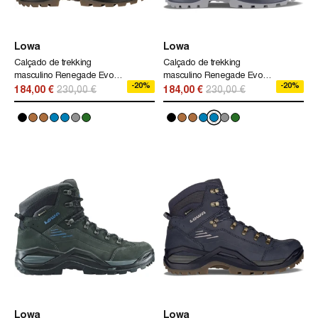
Lowa
Lowa
Calçado de trekking
Calçado de trekking
masculino Renegade Evo
masculino Renegade Evo
-20%
-20%
Gtx Mid Lowa cinza
Gtx Mid Lowa Azul
184,00 €
230,00 €
184,00 €
230,00 €
Lowa
Lowa