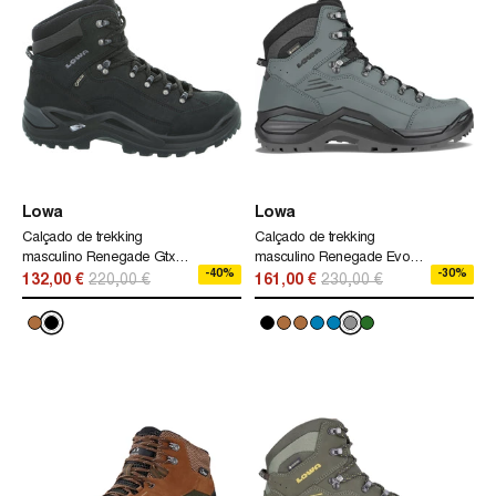
Lowa
Lowa
Calçado de trekking
Calçado de trekking
masculino Renegade Gtx®
masculino Renegade Evo
-40%
-30%
Mid Lowa preto
Gtx Mid Lowa cinza
132,00 €
220,00 €
161,00 €
230,00 €