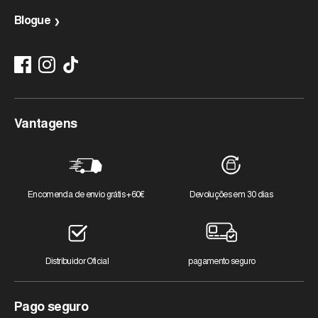
Devoluções Gratuitas
Customers rate us 4.8/5 based on 1098 reviews.
Blogue
Métodos de pagamento
Status do pedido
Redefinir sua senha
Frete
Vantagens
Encomenda de envio grátis +60€
Devoluções em 30 dias
Distribuidor Oficial
pagamento seguro
Pago seguro