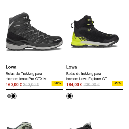
Lowa
Lowa
Botas de Trekking para
Botas de trekking para
Homem Innox Pro GTX Mid
homem Lowa Explorer GTX
-20%
-20%
Lowa Pretas
Mid, pretas
160,00 €
200,00 €
184,00 €
230,00 €