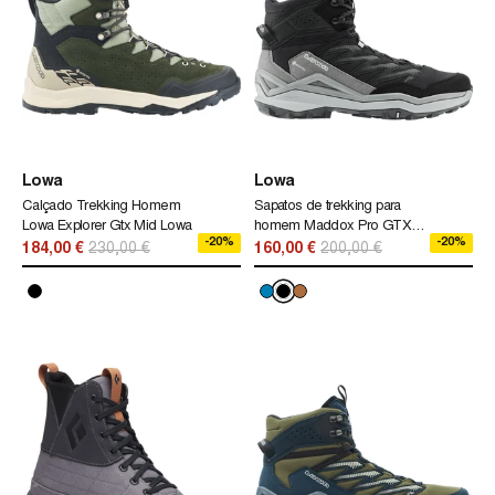
Lowa
Lowa
Calçado Trekking Homem
Sapatos de trekking para
Lowa Explorer Gtx Mid Lowa
homem Maddox Pro GTX
-20%
-20%
Mid Lowa, pretos.
184,00 €
230,00 €
160,00 €
200,00 €