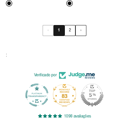
‹
1
2
›
:
Verificado por
83
1098
1098 avaliações