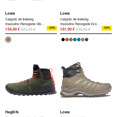
Lowa
Lowa
Calçado de trekking
Calçado de trekking
masculino Renegade Gtx
masculino Renegade Evo
-30%
-30%
Mid Lowa marrom
Gtx Mid Lowa marrom
154,00 €
220,00 €
161,00 €
230,00 €
Haglöfs
Lowa