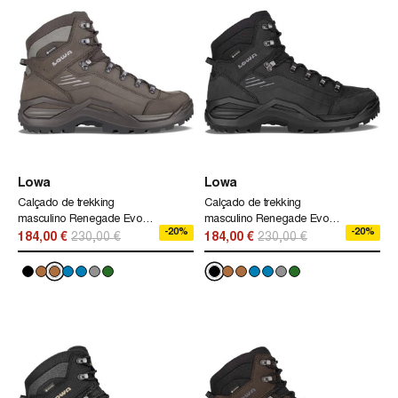
Lowa
Lowa
Calçado de trekking
Calçado de trekking
masculino Renegade Evo
masculino Renegade Evo
-20%
-20%
Gtx Mid Lowa marrom
Gtx Mid Lowa preto
184,00 €
230,00 €
184,00 €
230,00 €