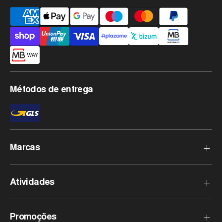
Métodos
de
pagamento
aceites
Métodos de entrega
Marcas
Haglofs
Atividades
Rossignol
Goldbergh
Esqui Aplino
Promoções
Protest
Esquí de Montanha