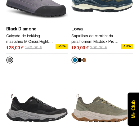
Black Diamond
Lowa
Calçado de trekking
Sapatilhas de caminhada
masculino M Circuit Highball
para homem Maddox Pro
-20%
-10%
sapatos preto diamante
Gtx Mid Lowa
128,00 €
160,00 €
180,00 €
200,00 €
cinza
M+ Club