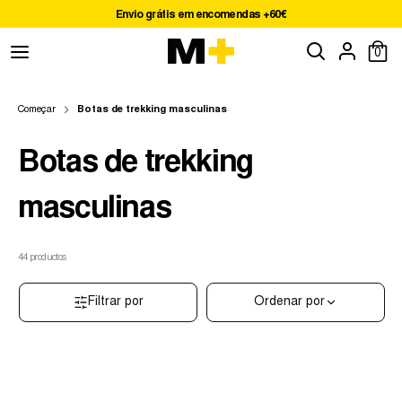
Pular
Envio grátis em encomendas +60€
para
Procure
Procurar
o
0
na
conteúdo
nossa
loja
Começar
Botas de trekking masculinas
Botas de trekking
masculinas
44
productos
Filtrar por
Ordenar por
0