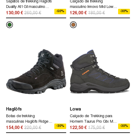
Sapatos de trekking Haglöfs
Calçado de trekking
Duality At1 Gt masculino
masculino Innovo Mid Lowa
-50%
-30%
Haglöfs verde
marrom
130,00 €
260,00 €
126,00 €
180,00 €
Haglöfs
Lowa
Botas de trekking
Calçado de Trekking para
masculinas Haglöfs Ridge
Homem Taurus Pro Gtx Mid
-30%
-30%
Mid Gt masculinas Haglöfs
Lowa Preto
154,00 €
220,00 €
122,50 €
175,00 €
pretas