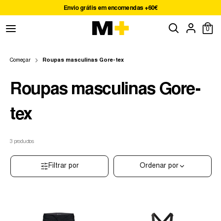
Pular
Envio grátis em encomendas +60€
para
Procure
Procurar
o
0
na
conteúdo
nossa
loja
Começar
Roupas masculinas Gore-tex
Roupas masculinas Gore-
tex
3
productos
Filtrar por
Ordenar por
0