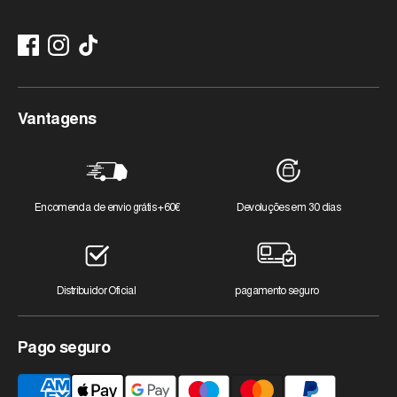
Métodos de pagamento
Status do pedido
Redefinir sua senha
Frete
Vantagens
Encomenda de envio grátis +60€
Devoluções em 30 dias
Distribuidor Oficial
pagamento seguro
Pago seguro
Métodos