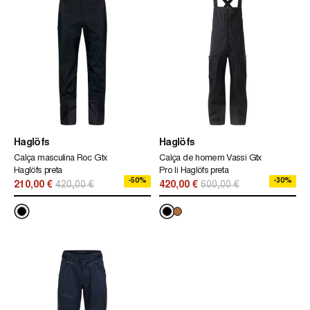
Haglöfs
Haglöfs
Calça masculina Roc Gtx
Calça de homem Vassi Gtx
Haglöfs preta
Pro Ii Haglöfs preta
-50%
-30%
210,00 €
420,00 €
420,00 €
600,00 €