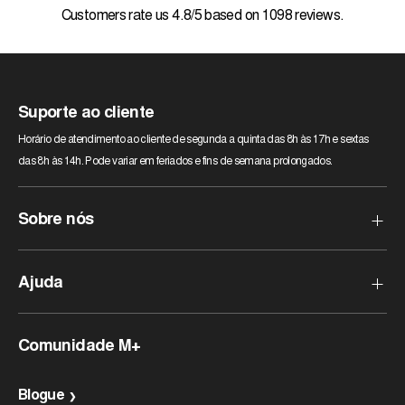
Customers rate us 4.8/5 based on 1098 reviews.
Suporte ao cliente
Horário de atendimento ao cliente de segunda a quinta das 8h às 17h e sextas
das 8h às 14h. Pode variar em feriados e fins de semana prolongados.
Sobre nós
Quem somos?
Ajuda
Nossas lojas
Pagamento Seguro
Perguntas frequentes
Comunidade M+
Comentários sobre M+Store
Como devolver um produto?
Devoluções Gratuitas
Customers rate us 4.8/5 based on 1098 reviews.
Blogue