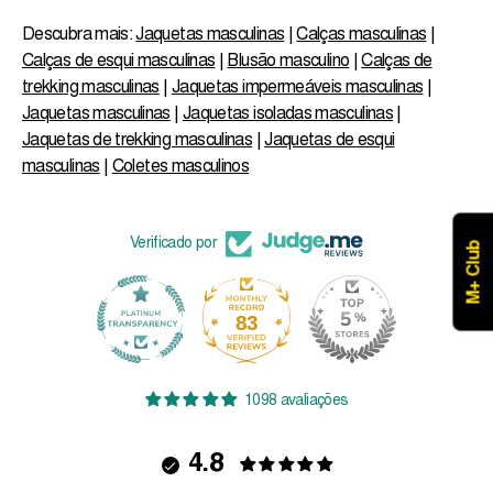
Descubra mais:
Jaquetas masculinas
|
Calças masculinas
|
Calças de esqui masculinas
|
Blusão masculino
|
Calças de
trekking masculinas
|
Jaquetas impermeáveis ​​masculinas
|
Jaquetas masculinas
|
Jaquetas isoladas masculinas
|
Jaquetas de trekking masculinas
|
Jaquetas de esqui
masculinas
|
Coletes masculinos
Verificado por
M+ Club
83
1098
1098 avaliações
4.8