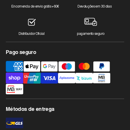
Encomenda de envio grátis +60€
Devoluções em 30 dias
Distribuidor Oficial
pagamento seguro
Pago seguro
Métodos
de
pagamento
aceites
Métodos de entrega