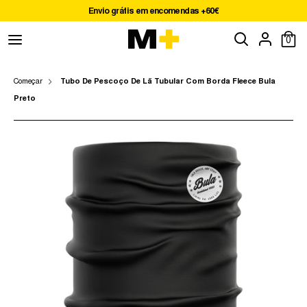
Pular
Envio grátis em encomendas +60€
para
Procure
Procurar
o
0
Tamanho
na
conteúdo
nossa
UM TAMANHO
loja
Começar
Tubo De Pescoço De Lã Tubular Com Borda Fleece Bula
Preto
0