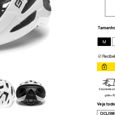
Tamanh
M
Recíbel
Encomenda com
grátis + 6
Veja todo
CICLISM