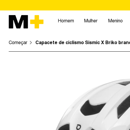
Pular
para
o
Homem
Mulher
Menino
conteúdo
Começar
Capacete de ciclismo Sismic X Briko bran