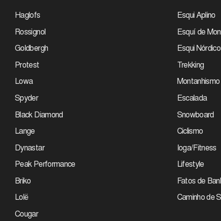
Haglofs
Esqui Aplino
Rossignol
Esquí de Mon
Goldbergh
Esqui Nórdico
Protest
Trekking
Lowa
Montanhismo
Spyder
Escalada
Black Diamond
Snowboard
Lange
Ciclismo
Dynastar
Ioga/Fitness
Peak Performance
Lifestyle
Briko
Fatos de Ban
Lolë
Caminho de S
Cougar