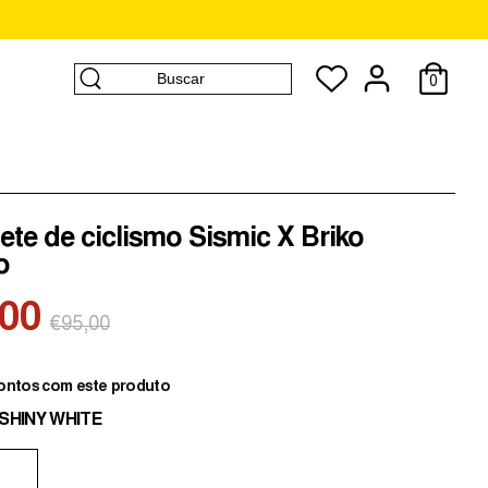
Buscar
0
Buscar
te de ciclismo Sismic X Briko
o
,00
Preço
€95,00
normal
ontos com este produto
-SHINY WHITE