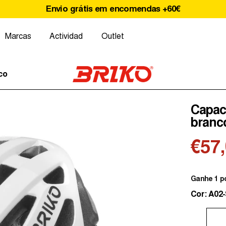
Envio grátis em encomendas +60€
Marcas
Actividad
Outlet
co
Capace
branc
€57
Ganhe 1 p
Cor: A02