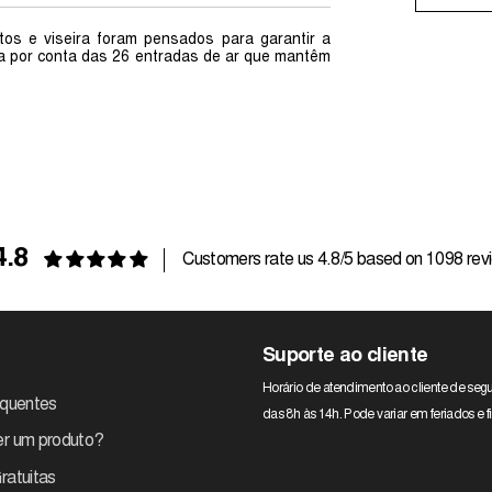
s e viseira foram pensados ​​para garantir a
ica por conta das 26 entradas de ar que mantêm
4.8
Customers rate us 4.8/5 based on 1098 rev
Suporte ao cliente
Horário de atendimento ao cliente de segu
equentes
das 8h às 14h. Pode variar em feriados e
r um produto?
ratuitas