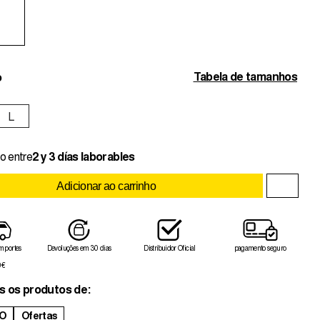
Tabela de tamanhos
o
L
o entre
2 y 3 días laborables
Adicionar ao carrinho
 portes
Devoluções em 30 dias
Distribuidor Oficial
pagamento seguro
0€
s os produtos de:
O
Ofertas