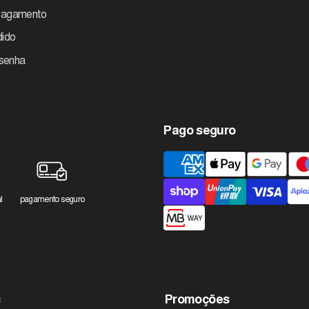
pagamento
dido
 senha
Pago seguro
Métodos
de
pagamento
l
pagamento seguro
aceites
s
Promoções