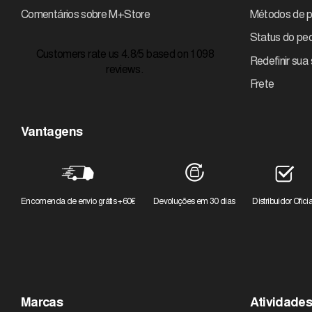
Comentários sobre M+Store
Métodos de 
Status do pe
Customers rate us 4.8/5 based on 1098
Redefinir sua
reviews.
Frete
Vantagens
Encomenda de envio grátis +60€
Devoluções em 30 dias
Distribuidor Oficia
Marcas
Atividade