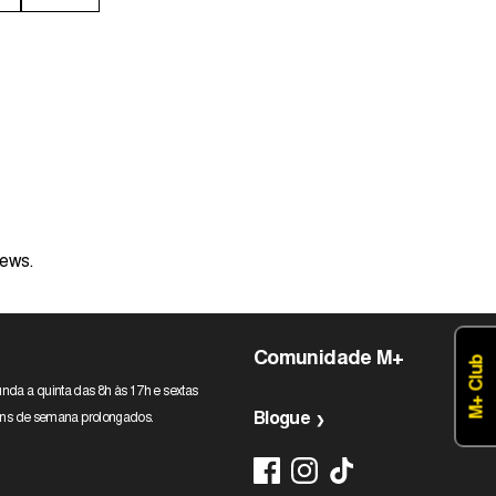
iews.
Comunidade M+
M+ Club
nda a quinta das 8h às 17h e sextas
Blogue
 fins de semana prolongados.