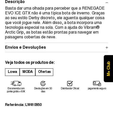
Descrição
Basta dar uma olhada para perceber que a RENEGADE
EVO ICE GTX não é uma típica bota de inverno. Graças
ao seu estilo Derby discreto, ele aguenta qualquer coisa
que você jogue nele. Além disso, a bota incorpora uma
tecnologia especial na sola. Com a ajuda do Vibram®
Arctic Grip, as botas estão prontas para navegar em
paisagens cobertas de neve.
Envios e Devoluções
Veja todos os produtos de:
M+ Club
Lowa
MODA
Ofertas
Encomenda com
Devoluções em 30
Distribuidor Oficial
pagamento seguro
portes grátis + 60€
dias
Referência: LW410950