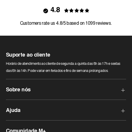
4.8
Customers rate us 4.8/5 based on 1099 reviews.
Suporte ao cliente
Horário de atendimento ao cliente de segunda a quinta das 8h às 17h e sextas
das 8h às 14h. Pode variar em feriados e fins de semana prolongados.
Sobre nós
Quem somos?
Ajuda
Nossas lojas
Pagamento Seguro
Perguntas frequentes
Comunidade M+