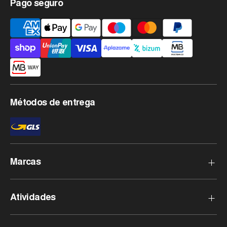
Pago seguro
Métodos
de
pagamento
aceites
Métodos de entrega
Marcas
Haglofs
Atividades
Rossignol
Goldbergh
Esqui Aplino