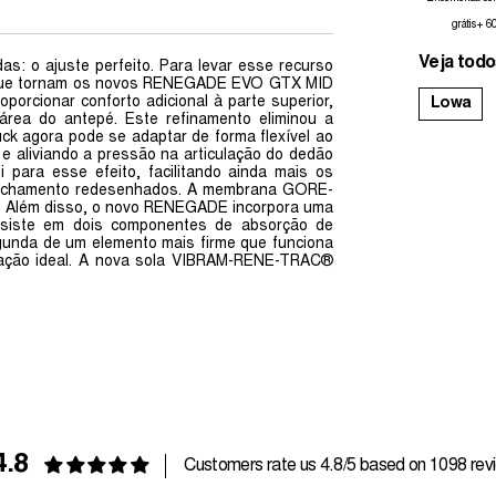
grátis + 6
Veja todo
: o ajuste perfeito. Para levar esse recurso
is que tornam os novos RENEGADE EVO GTX MID
porcionar conforto adicional à parte superior,
Lowa
área do antepé. Este refinamento eliminou a
k agora pode se adaptar de forma flexível ao
o e aliviando a pressão na articulação do dedão
para esse efeito, facilitando ainda mais os
 fechamento redesenhados. A membrana GORE-
to. Além disso, o novo RENEGADE incorpora uma
onsiste em dois componentes de absorção de
unda de um elemento mais firme que funciona
ação ideal. A nova sola VIBRAM-RENE-TRAC®
4.8
Customers rate us 4.8/5 based on 1098 rev