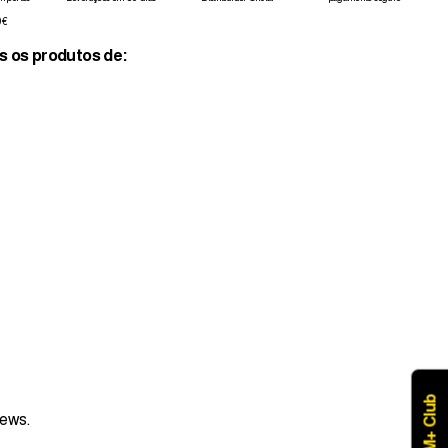
0€
s os produtos de:
M+ Club
iews.