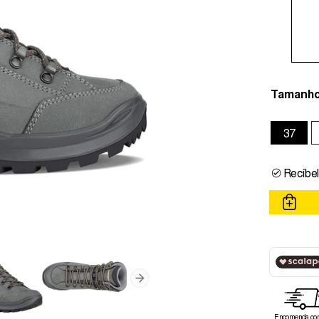
Tamanh
37
Recíbel
Encomenda com