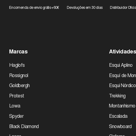
Encomenda de envio grátis +60€
Devoluções em 30 dias
Distribuidor Oficia
Marcas
Atividade
Haglofs
Esqui Aplino
Rossignol
Esquí de Mon
Goldbergh
Esqui Nórdico
Protest
Trekking
Lowa
Montanhismo
Spyder
Escalada
Black Diamond
Snowboard