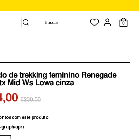
Buscar
0
Buscar
do de trekking feminino Renegade
tx Mid Ws Lowa cinza
4,00
Preço
€230,00
normal
ontos com este produto
-graph/apri