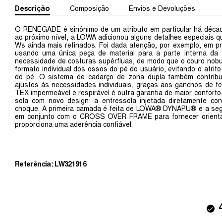
Descrição
Composição
Envios e Devoluções
O RENEGADE é sinônimo de um atributo em particular há décadas
ao próximo nível, a LOWA adicionou alguns detalhes especia
Ws ainda mais refinados. Foi dada atenção, por exemplo, em pro
usando uma única peça de material para a parte interna da 
necessidade de costuras supérfluas, de modo que o couro nobuc
formato individual dos ossos do pé do usuário, evitando o atrit
do pé. O sistema de cadarço de zona dupla também contribui 
ajustes às necessidades individuais, graças aos ganchos de
TEX impermeável e respirável é outra garantia de maior confor
sola com novo design: a entressola injetada diretamente c
choque. A primeira camada é feita de LOWA® DYNAPU® e a seg
em conjunto com o CROSS OVER FRAME para fornecer orient
proporciona uma aderência confiável.
Referência: LW321916