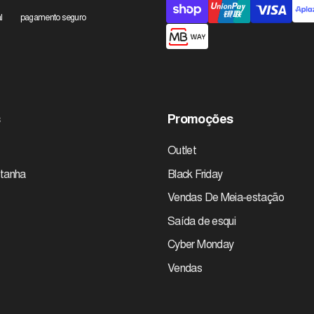
pagamento
l
pagamento seguro
aceites
s
Promoções
Outlet
tanha
Black Friday
Vendas De Meia-estação
Saída de esqui
Cyber Monday
Vendas