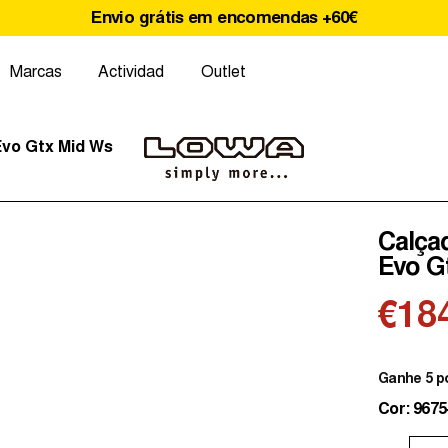
Envio grátis em encomendas +60€
Marcas
Actividad
Outlet
Evo Gtx Mid Ws
Calça
Evo G
€18
Ganhe 5 p
Cor: 9675