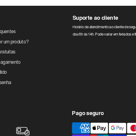
Suporte ao cliente
Horário de atendimento ao cliente de segu
equentes
das 8h às 14h. Pode variar em feriados e
r um produto?
ratuitas
pagamento
dido
 senha
Pago seguro
Métodos
de