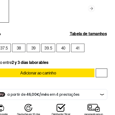
Tabela de tamanhos
o
37.5
38
39
39.5
40
41
o entre
2 y 3 días laborables
Adicionar ao carrinho
 portes
Devoluções em 30 dias
Distribuidor Oficial
pagamento seguro