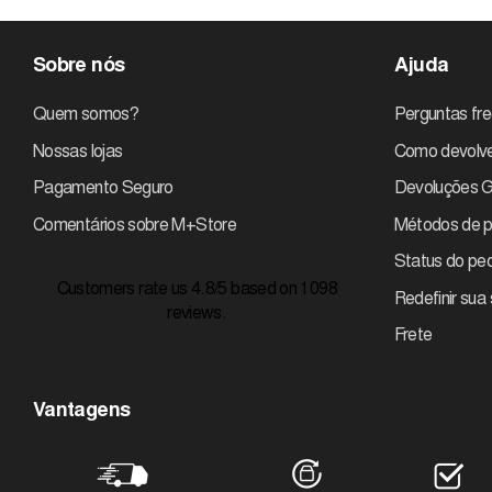
Sobre nós
Ajuda
Quem somos?
Perguntas fr
Nossas lojas
Como devolve
Pagamento Seguro
Devoluções G
Comentários sobre M+Store
Métodos de 
Status do pe
Customers rate us 4.8/5 based on 1098
Redefinir sua
reviews.
Frete
Vantagens