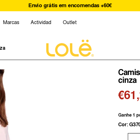
Envio grátis em encomendas +60€
Marcas
Actividad
Outlet
nza
Camis
cinza
€61
Ganhe 1 p
Cor: G3