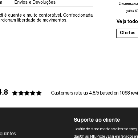
m
Envios e Devoluções
Encomenda com
grátis + 6
di é quente e muito confortável. Confeccionada
oporcionam liberdade de movimentos.
Veja todo
Ofertas
4.8
Customers rate us 4.8/5 based on 1098 rev
Suporte ao cliente
Horário de atendimento ao cliente de segu
equentes
das 8h às 14h. Pode variar em feriados e