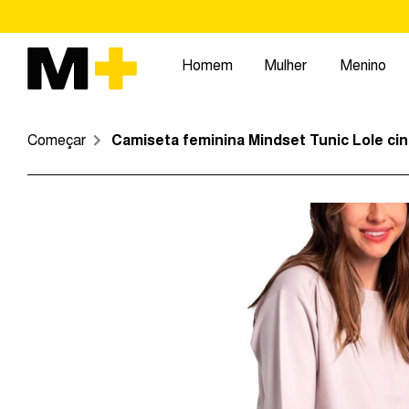
Pular
para
o
Homem
Mulher
Menino
conteúdo
Começar
Camiseta feminina Mindset Tunic Lole ci