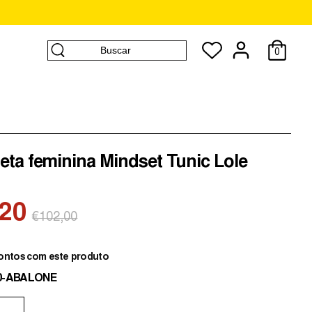
Buscar
0
Buscar
eta feminina Mindset Tunic Lole
,20
Preço
€102,00
normal
ontos com este produto
70-ABALONE