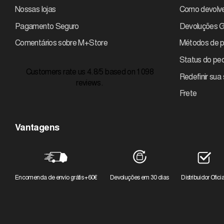
Nossas lojas
Como devolve
Pagamento Seguro
Devoluções G
Comentários sobre M+Store
Métodos de 
Status do pe
Customers rate us 4.8/5 based on 1098
Redefinir sua
reviews.
Frete
Vantagens
Encomenda de envio grátis +60€
Devoluções em 30 dias
Distribuidor Oficia