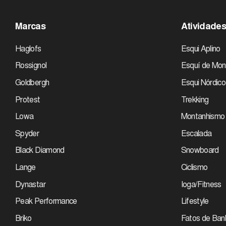
Marcas
Atividade
Haglofs
Esqui Aplino
Rossignol
Esquí de Mon
Goldbergh
Esqui Nórdico
Protest
Trekking
Lowa
Montanhismo
Spyder
Escalada
Black Diamond
Snowboard
Lange
Ciclismo
Dynastar
Ioga/Fitness
Peak Performance
Lifestyle
Briko
Fatos de Ban