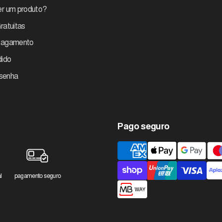
r um produto?
ratuitas
pagamento
dido
 senha
Pago seguro
Métodos
de
pagamento
l
pagamento seguro
aceites