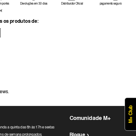
 portes
Devoluções em 30 dias
Distribuidor Oficial
pagamento seguro
0€
s os produtos de:
iews.
M+ Club
Comunidade M+
nda a quinta das 8h às 17h e sextas
Blogue
 fins de semana prolongados.