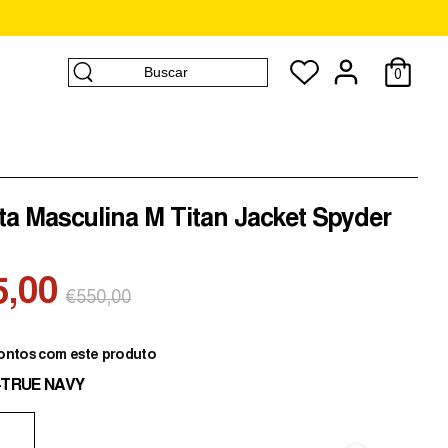
Buscar
0
Buscar
ta Masculina M Titan Jacket Spyder
5,00
Preço
€550,00
normal
ontos com este produto
-TRUE NAVY