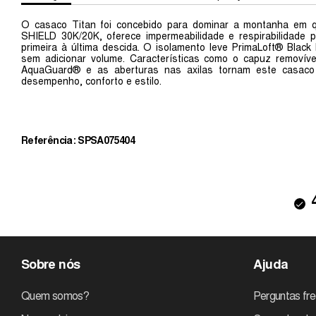
O casaco Titan foi concebido para dominar a montanha em q
SHIELD 30K/20K, oferece impermeabilidade e respirabilidade 
primeira à última descida. O isolamento leve PrimaLoft® Blac
sem adicionar volume. Características como o capuz removív
AquaGuard® e as aberturas nas axilas tornam este casaco
desempenho, conforto e estilo.
Referência: SPSA075404
Sobre nós
Ajuda
Quem somos?
Perguntas fr