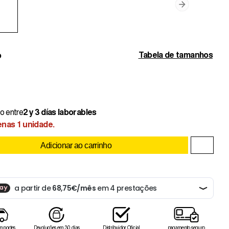
Tabela de tamanhos
o
o entre
2 y 3 días laborables
nas 1 unidade.
Adicionar ao carrinho
 portes
Devoluções em 30 dias
Distribuidor Oficial
pagamento seguro