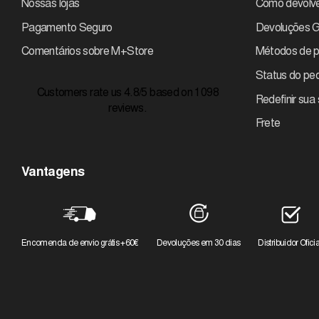
Nossas lojas
Como devolve
Pagamento Seguro
Devoluções G
Comentários sobre M+Store
Métodos de 
Status do pe
Customers rate us 4.8/5 based on 1098
Redefinir sua
reviews.
Frete
Vantagens
Encomenda de envio grátis +60€
Devoluções em 30 dias
Distribuidor Oficia