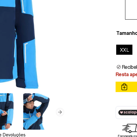
Tamanh
XXL
Recíbel
Resta ape
e Devoluções
Encomenda com