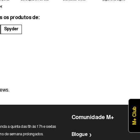
0€
s os produtos de:
Spyder
iews.
M+ Club
Comunidade M+
nda a quinta das 8h às 17h e sextas
Blogue
 fins de semana prolongados.