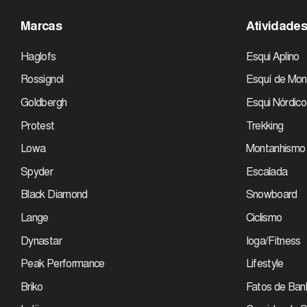
Marcas
Atividade
Haglofs
Esqui Aplino
Rossignol
Esquí de Mon
Goldbergh
Esqui Nórdico
Protest
Trekking
Lowa
Montanhismo
Spyder
Escalada
Black Diamond
Snowboard
Lange
Ciclismo
Dynastar
Ioga/Fitness
Peak Performance
Lifestyle
Briko
Fatos de Ban