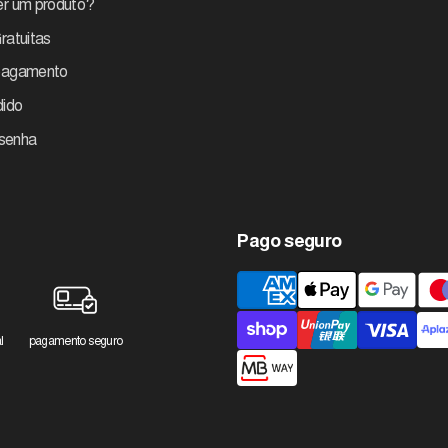
r um produto?
ratuitas
pagamento
dido
 senha
Pago seguro
Métodos
de
pagamento
l
pagamento seguro
aceites