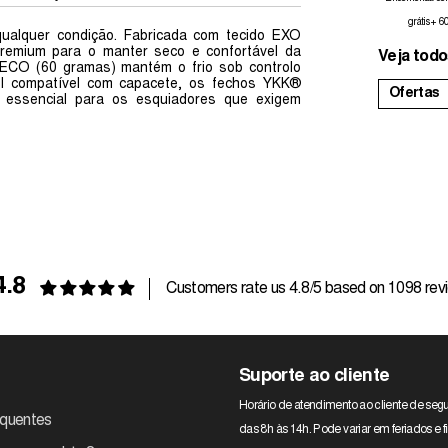
grátis + 6
ualquer condição. Fabricada com tecido EXO
premium para o manter seco e confortável da
Veja todo
k ECO (60 gramas) mantém o frio sob controlo
el compatível com capacete, os fechos YKK®
Ofertas
 essencial para os esquiadores que exigem
4.8
Customers rate us 4.8/5 based on 1098 rev
Suporte ao cliente
Horário de atendimento ao cliente de segu
equentes
das 8h às 14h. Pode variar em feriados e