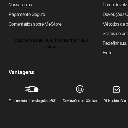
Nossas lojas
Como devolve
Pagamento Seguro
Devoluções G
Comentários sobre M+Store
Métodos de 
Status do pe
Customers rate us 4.8/5 based on 1098
Redefinir sua
reviews.
Frete
Vantagens
Encomenda de envio grátis +60€
Devoluções em 30 dias
Distribuidor Oficia