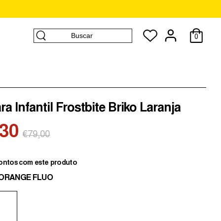
Buscar
0
Buscar
a Infantil Frostbite Briko Laranja
,30
Preço
€79,00
normal
ontos com este produto
8-ORANGE FLUO