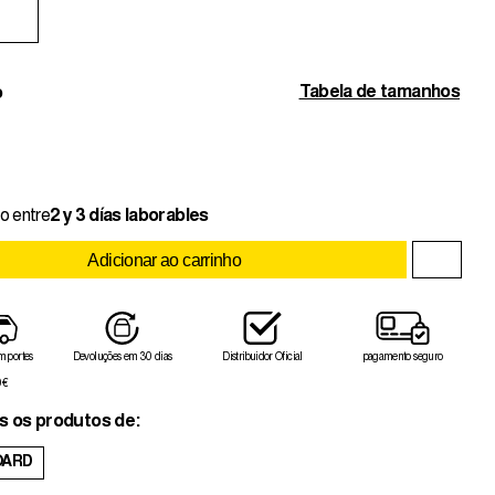
Tabela de tamanhos
o
o entre
2 y 3 días laborables
Adicionar ao carrinho
 portes
Devoluções em 30 dias
Distribuidor Oficial
pagamento seguro
0€
s os produtos de:
ARD