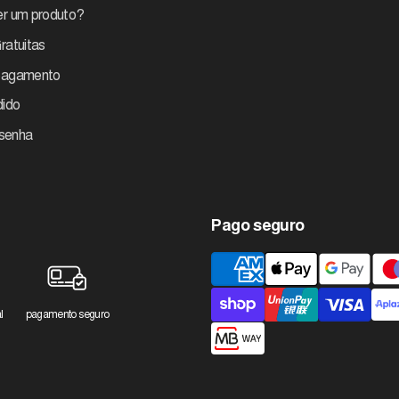
r um produto?
ratuitas
pagamento
dido
 senha
Pago seguro
Métodos
de
pagamento
l
pagamento seguro
aceites