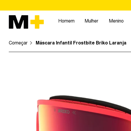
Pular
para
o
Homem
Mulher
Menino
conteúdo
Começar
Máscara Infantil Frostbite Briko Laranja