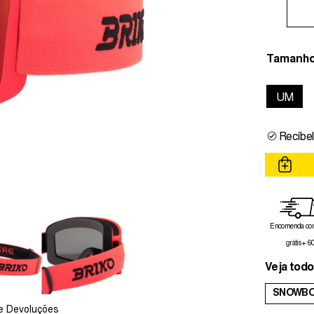
Tamanh
UM
Recíbel
Encomenda com
grátis + 6
Veja todo
SNOWBO
e Devoluções