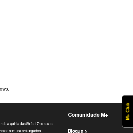
iews.
M+ Club
Comunidade M+
nda a quinta das 8h às 17h e sextas
Blogue
 fins de semana prolongados.