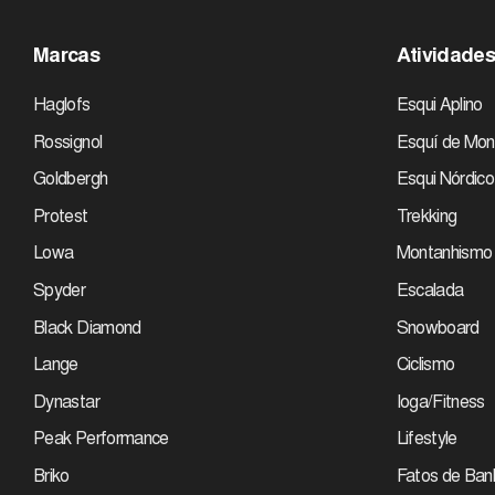
Marcas
Atividade
Haglofs
Esqui Aplino
Rossignol
Esquí de Mon
Goldbergh
Esqui Nórdico
Protest
Trekking
Lowa
Montanhismo
Spyder
Escalada
Black Diamond
Snowboard
Lange
Ciclismo
Dynastar
Ioga/Fitness
Peak Performance
Lifestyle
Briko
Fatos de Ban