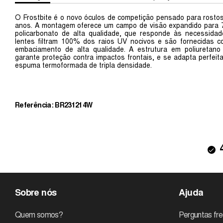
O Frostbite é o novo óculos de competição pensado para rosto
anos. A montagem oferece um campo de visão expandido para 7,7
policarbonato de alta qualidade, que responde às necessidad
lentes filtram 100% dos raios UV nocivos e são fornecidas co
embaciamento de alta qualidade. A estrutura em poliuretano
garante proteção contra impactos frontais, e se adapta perfei
espuma termoformada de tripla densidade.
Referência: BR231214W
Sobre nós
Ajuda
Quem somos?
Perguntas fr