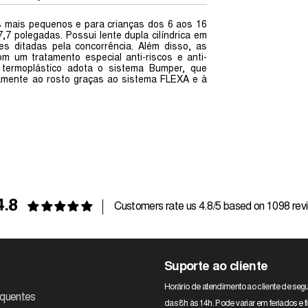
s mais pequenos e para crianças dos 6 aos 16
 polegadas. Possui lente dupla cilíndrica em
es ditadas pela concorrência. Além disso, as
m um tratamento especial anti-riscos e anti-
 termoplástico adota o sistema Bumper, que
tamente ao rosto graças ao sistema FLEXA e à
4.8
Customers rate us 4.8/5 based on 1098 rev
Suporte ao cliente
Horário de atendimento ao cliente de segu
equentes
das 8h às 14h. Pode variar em feriados e