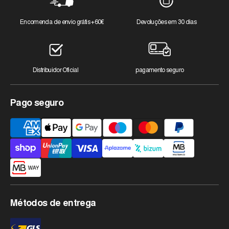
Encomenda de envio grátis +60€
Devoluções em 30 dias
Distribuidor Oficial
pagamento seguro
Pago seguro
Métodos
de
pagamento
aceites
Métodos de entrega