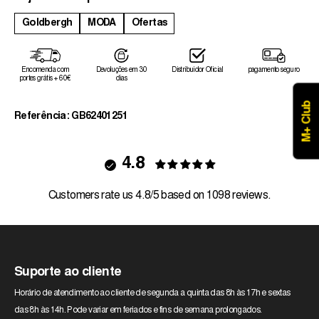
Goldbergh
MODA
Ofertas
Encomenda com
Devoluções em 30
Distribuidor Oficial
pagamento seguro
portes grátis + 60€
dias
M+ Club
Referência: GB62401251
4.8
Customers rate us 4.8/5 based on 1098 reviews.
Suporte ao cliente
Horário de atendimento ao cliente de segunda a quinta das 8h às 17h e sextas
das 8h às 14h. Pode variar em feriados e fins de semana prolongados.